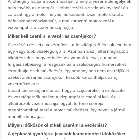
A főtengely hajtja a vezérműszíjat, amely a vezérműtengelynek
adja tovább az energiát. Utóbbi vezérli a szelepek nyitását és
zárását, így a motor helyes működését. Dízel motoroknál a
befecskendezőszivattyút, a mai korszerű motoroknál a
vízpumpát is a vezérműszíj hajtja.
Miket kell cserélni a vezérlés cseréjekor?
A vezérlés részei a vezérműszíj, a feszítőgörgő és sok esetben
egy vagy több vezetőgörgő is. Azonban a szíj által meghajtott
alkatrészek is nagy terhelésnek vannak kitéve, a magas
forgási sebesség, a rezgések és a szélsőséges hőmérséklet
leronthatja ezek működését, így amennyiben nem cseréljük ki
ezeket a vezérlés cseréjekor, később károsíthatják az új
vezérműszíjat is.
Emiatt technológiai előírás, hogy a szíjcserekor a szíjfeszítő-
és vezetőgörgők mellett a vízpumpát is cserélni kell. Az
alkatrészek vezérműszíjjal együtt történő cseréje
megbízhatóbbá teszi a motor működését, így növeli a jármű
menetbiztonságát.
Milyen időközönként kell cserélni a vezérlést?
A gépkocsi gyártója a javasolt karbantartási időközöket