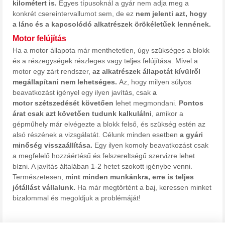
kilométert is.
Egyes típusoknál a gyár nem adja meg a
konkrét csereintervallumot sem, de ez
nem jelenti azt, hogy
a lánc és a kapcsolódó alkatrészek örökéletűek lennének.
Motor felújítás
Ha a motor állapota már menthetetlen, úgy szükséges a blokk
és a részegységek részleges vagy teljes felújítása. Mivel a
motor egy zárt rendszer,
az alkatrészek állapotát kívülről
megállapítani nem lehetséges.
Az, hogy milyen súlyos
beavatkozást igényel egy ilyen javítás, csak
a
motor szétszedését követően
lehet megmondani.
Pontos
árat csak azt követően tudunk kalkulálni
, amikor a
gépműhely már elvégezte a blokk felső, és szükség estén az
alsó részének a vizsgálatát. Célunk minden esetben
a gyári
minőség visszaállítása.
Egy ilyen komoly beavatkozást csak
a megfelelő hozzáértésű és felszereltségű szervizre lehet
bízni. A javítás általában 1-2 hetet szokott igénybe venni.
Természetesen,
mint minden munkánkra, erre is teljes
jótállást vállalunk.
Ha már megtörtént a baj, keressen minket
bizalommal és megoldjuk a problémáját!