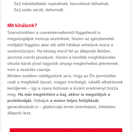
Szíj hátoldaldalán repedések, karcolások láthatóak,
Szíj széle sérült, deformált.
Mit kínálunk?
Szervizünkben a csereintervallumtól függetlenül is
megvizsgáljuk motorja vezérlését, hiszen az igénybevétel
módjától függően akár idő előtt hibákat vehetünk észre a
vezérműszíjon. Ha kétség merül fel az állapotát illetően,
azonnal cserét javaslunk, hiszen a későbbi meghibásodás
okozta károk jóval nagyobb anyagi megterhelést jelentenek,
mint a vezérlés cseréje.
Minden esetben odafigyelünk arra, hogy az Ön járművébe
csak a megfelelő típusú, magas minőségű, odaillő alkatrészek
kerüljenek – így a csere biztosan a kívánt eredményt hozza
meg.
Ha már megtörtént a baj
, akkor is megoldjuk a
problémáját.
Vállaljuk
a motor teljes felújítását
,
generálozását is – gépkocsija ismét üzemképes, tökéletes
állapotú lesz.