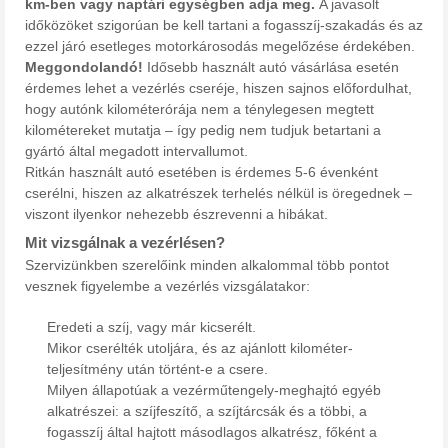
km-ben vagy naptári egységben adja meg.
A javasolt
időközöket szigorúan be kell tartani a fogasszíj-szakadás és az
ezzel járó esetleges motorkárosodás megelőzése érdekében.
Meggondolandó!
Idősebb használt autó vásárlása esetén
érdemes lehet a vezérlés cseréje, hiszen sajnos előfordulhat,
hogy autónk kilométerórája nem a ténylegesen megtett
kilométereket mutatja – így pedig nem tudjuk betartani a
gyártó által megadott intervallumot.
Ritkán használt autó esetében is érdemes 5-6 évenként
cserélni, hiszen az alkatrészek terhelés nélkül is öregednek –
viszont ilyenkor nehezebb észrevenni a hibákat.
Mit vizsgálnak a vezérlésen?
Szervizünkben szerelőink minden alkalommal több pontot
vesznek figyelembe a vezérlés vizsgálatakor:
Eredeti a szíj, vagy már kicserélt.
Mikor cserélték utoljára, és az ajánlott kilométer-
teljesítmény után történt-e a csere.
Milyen állapotúak a vezérműtengely-meghajtó egyéb
alkatrészei: a szíjfeszítő, a szíjtárcsák és a többi, a
fogasszíj által hajtott másodlagos alkatrész, főként a