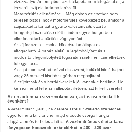
vízszivattyú. Amennyiben ezek állapota nem kifogástalan, a
lecserélt szíj élettartama lerövidül.
Motorsérülés ellenőrzése – Még abban az esetben sem
teljesen biztos, hogy motorsérülés következett be, amikor a
szíjszakadáskor ezt a gyártó valószínűsíti, ezért a
hengerfej leszerelése előtt minden egyes hengerben
ellenőrizni kell a sűrítési végnyomást.
A szíj fogazata – csak a kifogástalan állapot az
elfogadható. A trapéz alakú, a legömbölyített és a
módosított legömbölyített fogazatú szíjak nem cserélhetőek
fel egymással.
A szíjat nem szabad erővel elcsavarni, belülről kifelé hajtani
vagy 25 mm-nél kisebb sugárban meghajlítani.
A szíjtárcsák és a bordáskerekek jól vannak-e beállítva. Ha
kétség merül fel a szíj állapotát illetően, azt ki kell cserélni!
Az én autómban vezérműlánc van, azt is cserélni kell 5
évenként?
A vezérműlánc „jelzi”, ha cserére szorul. Szakértő szerelőnek
egyértelmű a lánc enyhe, majd erősödő csörgő hangja
alapjáraton és terhelés alatt is.
A vezérműláncok élettartama
lényegesen hosszabb, akár elérheti a 200 - 220 ezer