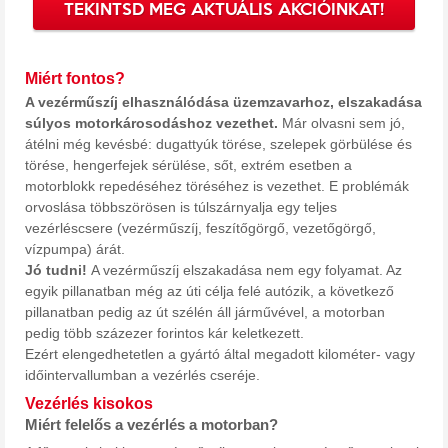
TEKINTSD MEG AKTUÁLIS AKCIÓINKAT!
Miért fontos?
A vezérműszíj elhasználódása üzemzavarhoz, elszakadása
súlyos motorkárosodáshoz vezethet.
Már olvasni sem jó,
átélni még kevésbé: dugattyúk törése, szelepek görbülése és
törése, hengerfejek sérülése, sőt, extrém esetben a
motorblokk repedéséhez töréséhez is vezethet. E problémák
orvoslása többszörösen is túlszárnyalja egy teljes
vezérléscsere (vezérműszíj, feszítőgörgő, vezetőgörgő,
vízpumpa) árát.
Jó tudni!
A vezérműszíj elszakadása nem egy folyamat. Az
egyik pillanatban még az úti célja felé autózik, a következő
pillanatban pedig az út szélén áll járművével, a motorban
pedig több százezer forintos kár keletkezett.
Ezért elengedhetetlen a gyártó által megadott kilométer- vagy
időintervallumban a vezérlés cseréje.
Vezérlés kisokos
Miért felelős a vezérlés a motorban?