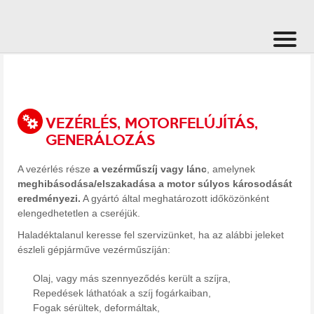
VEZÉRLÉS, MOTORFELÚJÍTÁS,
GENERÁLOZÁS
A vezérlés része
a vezérműszíj vagy lánc
, amelynek
meghibásodása/elszakadása a motor súlyos károsodását
eredményezi.
A gyártó által meghatározott időközönként
elengedhetetlen a cseréjük.
Haladéktalanul keresse fel szervizünket, ha az alábbi jeleket
észleli gépjárműve vezérműszíján:
Olaj, vagy más szennyeződés került a szíjra,
Repedések láthatóak a szíj fogárkaiban,
Fogak sérültek, deformáltak,