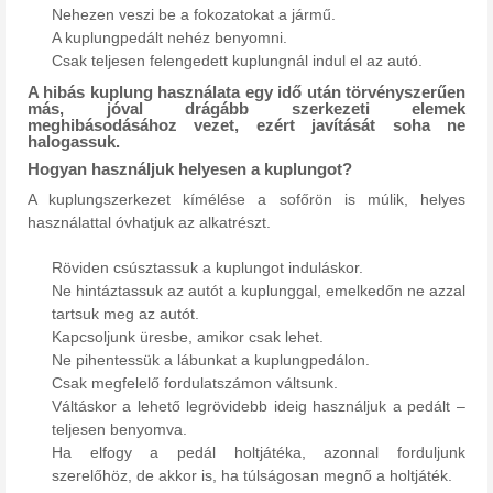
Nehezen veszi be a fokozatokat a jármű.
A kuplungpedált nehéz benyomni.
Csak teljesen felengedett kuplungnál indul el az autó.
A hibás kuplung használata egy idő után törvényszerűen
más, jóval drágább szerkezeti elemek
meghibásodásához vezet, ezért javítását soha ne
halogassuk.
Hogyan használjuk helyesen a kuplungot?
A kuplungszerkezet kímélése a sofőrön is múlik, helyes
használattal óvhatjuk az alkatrészt.
Röviden csúsztassuk a kuplungot induláskor.
Ne hintáztassuk az autót a kuplunggal, emelkedőn ne azzal
tartsuk meg az autót.
Kapcsoljunk üresbe, amikor csak lehet.
Ne pihentessük a lábunkat a kuplungpedálon.
Csak megfelelő fordulatszámon váltsunk.
Váltáskor a lehető legrövidebb ideig használjuk a pedált –
teljesen benyomva.
Ha elfogy a pedál holtjátéka, azonnal forduljunk
szerelőhöz, de akkor is, ha túlságosan megnő a holtjáték.