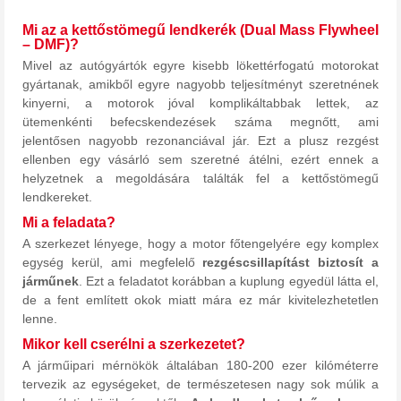
Mi az a kettőstömegű lendkerék (Dual Mass Flywheel
– DMF)?
Mivel az autógyártók egyre kisebb lökettérfogatú motorokat
gyártanak, amikből egyre nagyobb teljesítményt szeretnének
kinyerni, a motorok jóval komplikáltabbak lettek, az
ütemenkénti befecskendezések száma megnőtt, ami
jelentősen nagyobb rezonanciával jár. Ezt a plusz rezgést
ellenben egy vásárló sem szeretné átélni, ezért ennek a
helyzetnek a megoldására találták fel a kettőstömegű
lendkereket.
Mi a feladata?
A szerkezet lényege, hogy a motor főtengelyére egy komplex
egység kerül, ami megfelelő
rezgéscsillapítást biztosít a
járműnek
. Ezt a feladatot korábban a kuplung egyedül látta el,
de a fent említett okok miatt mára ez már kivitelezhetetlen
lenne.
Mikor kell cserélni a szerkezetet?
A járműipari mérnökök általában 180-200 ezer kilóméterre
tervezik az egységeket, de természetesen nagy sok múlik a