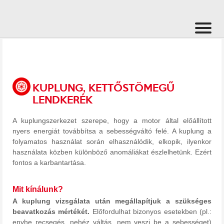
KUPLUNG, KETTŐSTÖMEGŰ
LENDKERÉK
A kuplungszerkezet szerepe, hogy a motor által előállított
nyers energiát továbbítsa a sebességváltó felé. A kuplung a
folyamatos használat során elhasználódik, elkopik, ilyenkor
használata közben különböző anomáliákat észlelhetünk. Ezért
fontos a karbantartása.
Mit kínálunk?
A kuplung vizsgálata után megállapítjuk a szükséges
beavatkozás mértékét.
Előfordulhat bizonyos esetekben (pl.:
enyhe recsegés, nehéz váltás, nem veszi be a sebességet)