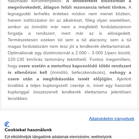
használati körülményektől.
A lendkereket elsősorban a
megnövekedett, átlagon felüli rezonancia teheti tönkre.
A
legnagyobb terhelés érdekes módon nem menet közben,
hanem indítózáskor éri az alkatrészt, főleg olyan esetekben,
amikor az önindító már nem a megfelelő fordulatszámon
forgatja a rendszert, mert már az is elöregedett.
Természetesen ezeken túl sem a túl alacsony, sem a túl
magas fordulatszám nem tesz jót a lendkerék élettartamának.
Optimálisnak egy dízelmotornál a 2.000 – 3.000 1/perc között,
120-130 km/órás tartomány tekinthető. Fontos megemlíteni,
hogy
csere esetén a motorhoz kapcsolódó többi rendszert
is ellenőrizni kell
(önindító, befecskendezés),
nehogy a
csere után a meghibásodás ismét előjöjjön
. Ajánlott
továbbá a teljes kuplungszett cseréje is, mivel egy használt
kuplunggal összeszerelt lendkerék élettartama jelentősen
lecsökken.
Adatvédelmi irányelvek
Cookiekat használunk
Ezt elküldhetjük látogatóink adatainak elemzésére, webhelyünk