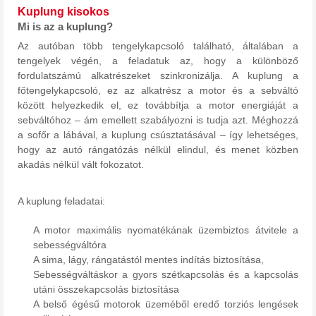
Kuplung kisokos
Mi is az a kuplung?
Az autóban több tengelykapcsoló található, általában a
tengelyek végén, a feladatuk az, hogy a különböző
fordulatszámú alkatrészeket szinkronizálja. A kuplung a
főtengelykapcsoló, ez az alkatrész a motor és a sebváltó
között helyezkedik el, ez továbbítja a motor energiáját a
sebváltóhoz – ám emellett szabályozni is tudja azt. Méghozzá
a sofőr a lábával, a kuplung csúsztatásával – így lehetséges,
hogy az autó rángatózás nélkül elindul, és menet közben
akadás nélkül vált fokozatot.
A kuplung feladatai:
A motor maximális nyomatékának üzembiztos átvitele a
sebességváltóra
A sima, lágy, rángatástól mentes indítás biztosítása,
Sebességváltáskor a gyors szétkapcsolás és a kapcsolás
utáni összekapcsolás biztosítása
A belső égésű motorok üzeméből eredő torziós lengések