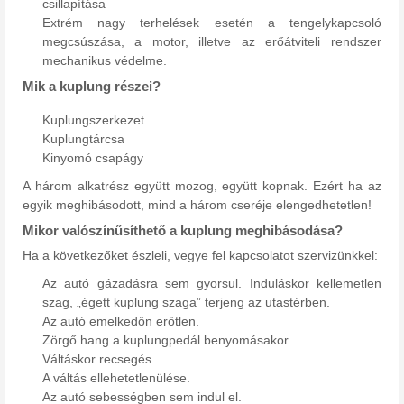
csillapítása
Extrém nagy terhelések esetén a tengelykapcsoló
megcsúszása, a motor, illetve az erőátviteli rendszer
mechanikus védelme.
Mik a kuplung részei?
Kuplungszerkezet
Kuplungtárcsa
Kinyomó csapágy
A három alkatrész együtt mozog, együtt kopnak. Ezért ha az
egyik meghibásodott, mind a három cseréje elengedhetetlen!
Mikor valószínűsíthető a kuplung meghibásodása?
Ha a következőket észleli, vegye fel kapcsolatot szervizünkkel:
Az autó gázadásra sem gyorsul. Induláskor kellemetlen
szag, „égett kuplung szaga” terjeng az utastérben.
Az autó emelkedőn erőtlen.
Zörgő hang a kuplungpedál benyomásakor.
Váltáskor recsegés.
A váltás ellehetetlenülése.
Az autó sebességben sem indul el.