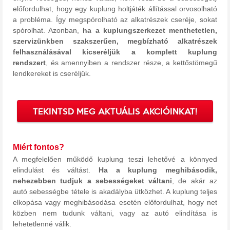
előfordulhat, hogy egy kuplung holtjáték állítással orvosolható
a probléma. Így megspórolható az alkatrészek cseréje, sokat
spórolhat. Azonban,
ha a kuplungszerkezet menthetetlen,
szervizünkben szakszerűen, megbízható alkatrészek
felhasználásával kicseréljük a komplett kuplung
rendszert
, és amennyiben a rendszer része, a kettőstömegű
lendkereket is cseréljük.
TEKINTSD MEG AKTUÁLIS AKCIÓINKAT!
Miért fontos?
A megfelelően működő kuplung teszi lehetővé a könnyed
elindulást és váltást.
Ha a kuplung meghibásodik,
nehezebben tudjuk a sebességeket váltani
, de akár az
autó sebességbe tétele is akadályba ütközhet. A kuplung teljes
elkopása vagy meghibásodása esetén előfordulhat, hogy net
közben nem tudunk váltani, vagy az autó elindítása is
lehetetlenné válik.